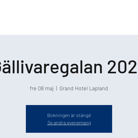
ällivaregalan 20
fre 08 maj
  |  
Grand Hotel Lapland
Bokningen är stängd
Se andra evenemang