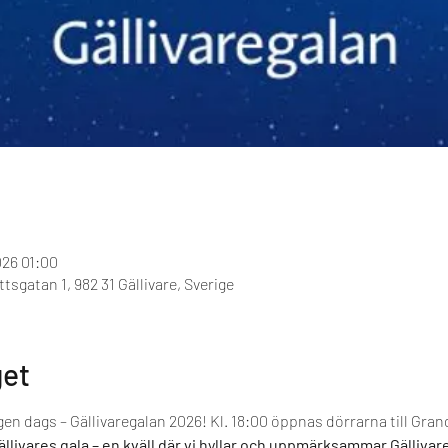
026 01:00
sgatan 1, 982 31 Gällivare, Sverige
et
gen dags – Gällivaregalan 2026! Kl. 18:00 öppnas dörrarna till Gra
llivares gala – en kväll där vi hyllar och uppmärksammar Gällivares