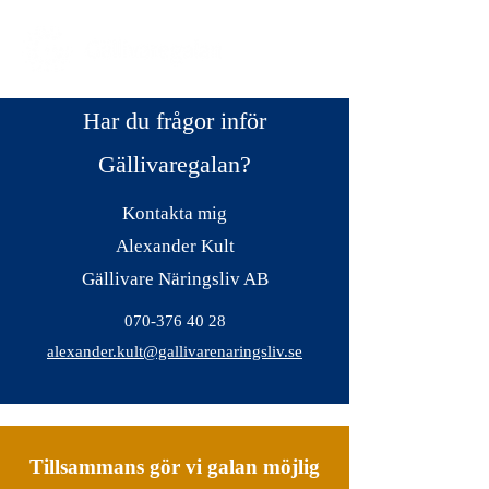
Har du frågor inför
Gällivaregalan?
Kontakta mig
Alexander Kult
Gällivare Näringsliv AB
070-376 40 28
alexander.kult@gallivarenaringsliv.se
Tillsammans gör vi galan möjlig